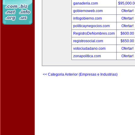
ganaderia.com
$95,000.
gobiernoweb.com
Ofertar!
infogobierno.com
Ofertar!
politicaynegocios.com
Ofertar!
RegistroDeNombres.com
$600.00
registrosocial.com
$650.00
votociudadano.com
Ofertar!
zonapolitica.com
Ofertar!
<< Categoria Anterior (Empresas e Industrias)