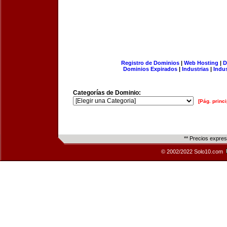
Registro de Dominios
|
Web Hosting
|
D
Dominios Expirados
|
Industrias
|
Indu
Categorías de Dominio:
[Pág. princi
** Precios expre
© 2002/2022 Solo10.com