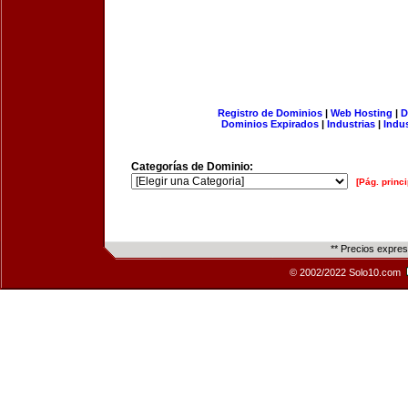
Registro de Dominios
|
Web Hosting
|
D
Dominios Expirados
|
Industrias
|
Indu
Categorías de Dominio:
[Pág. princi
** Precios expre
© 2002/2022 Solo10.com