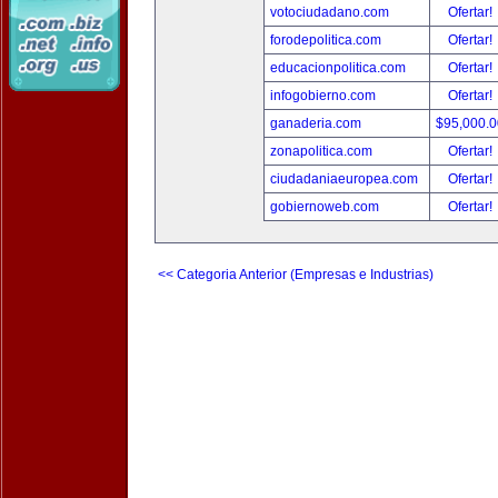
votociudadano.com
Ofertar!
forodepolitica.com
Ofertar!
educacionpolitica.com
Ofertar!
infogobierno.com
Ofertar!
ganaderia.com
$95,000.
zonapolitica.com
Ofertar!
ciudadaniaeuropea.com
Ofertar!
gobiernoweb.com
Ofertar!
<< Categoria Anterior (Empresas e Industrias)