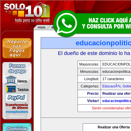
educacionpoliti
El dueño de este dominio lo ha
Mayusculas:
EDUCACIONPOLI
Minusculas:
educacionpolitic
Longitud:
17 caracteres
Categorias:
EducaciÃ³n
,
Gobi
Precio:
Realizar una ofer
Visitar!
educacionpolitic
Serán consideradas ofer
Realizar una Oferta