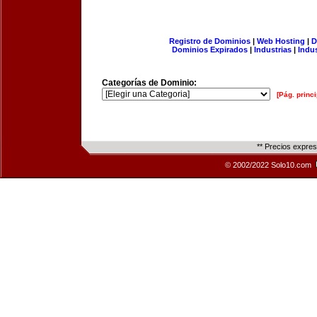
Registro de Dominios
|
Web Hosting
|
D
Dominios Expirados
|
Industrias
|
Indu
Categorías de Dominio:
[Pág. princi
** Precios expre
© 2002/2022 Solo10.com