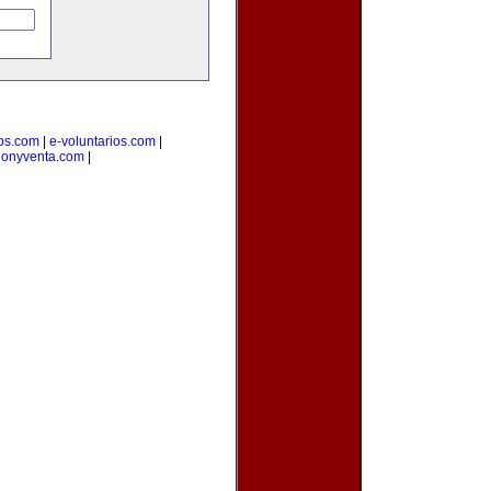
ios.com
|
e-voluntarios.com
|
cionyventa.com
|