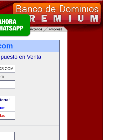
.com
 puesto en Venta
OS.COM
om
ferta!
com
tas