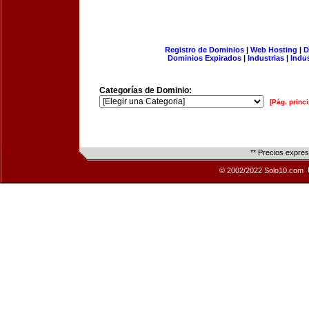
Registro de Dominios
|
Web Hosting
|
D
Dominios Expirados
|
Industrias
|
Indu
Categorías de Dominio:
[Pág. princi
** Precios expre
© 2002/2022 Solo10.com