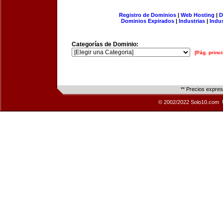
Registro de Dominios
|
Web Hosting
|
D
Dominios Expirados
|
Industrias
|
Indu
Categorías de Dominio:
[Pág. princi
** Precios expre
© 2002/2022 Solo10.com