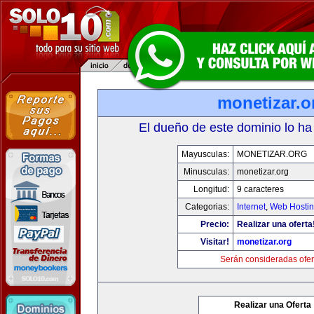
monetizar.o
El dueño de este dominio lo ha
Mayusculas:
MONETIZAR.ORG
Minusculas:
monetizar.org
Longitud:
9 caracteres
Categorias:
Internet
,
Web Hostin
Precio:
Realizar una oferta
Visitar!
monetizar.org
Serán consideradas ofer
Realizar una Oferta